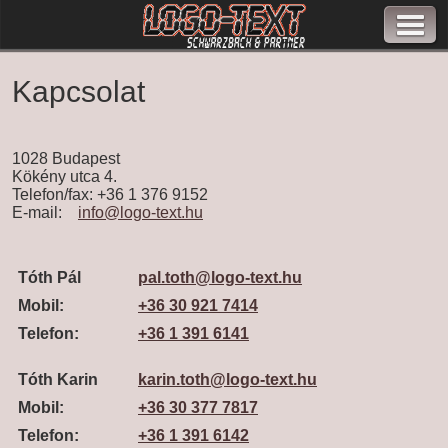
Kapcsolat
1028 Budapest
Kökény utca 4.
Telefon/fax:
+36 1 376 9152
E-mail:
info@logo-text.hu
Tóth Pál
pal.toth@logo-text.hu
Mobil:
+36 30 921 7414
Telefon:
+36 1 391 6141
Tóth Karin
karin.toth@logo-text.hu
Mobil:
+36 30 377 7817
Telefon:
+36 1 391 6142